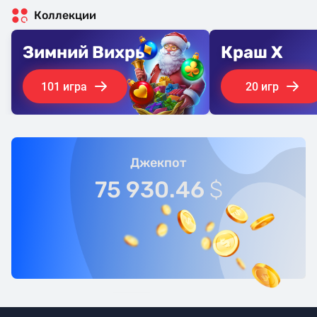
Коллекции
Зимний Вихрь
Краш Х
101 игра
20 игр
Джекпот
75 930.46
$