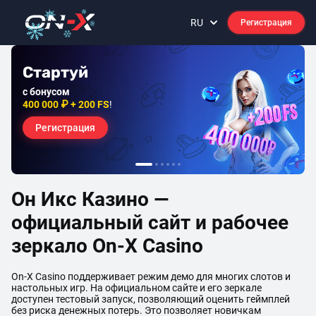
RU
Регистрация
Стартуй
с бонусом
400 000 ₽ + 200 FS
!
Регистрация
Он Икс Казино —
официальный сайт и рабочее
зеркало On-X Casino
On-X Casino поддерживает режим демо для многих слотов и
настольных игр. На официальном сайте и его зеркале
доступен тестовый запуск, позволяющий оценить геймплей
без риска денежных потерь. Это позволяет новичкам