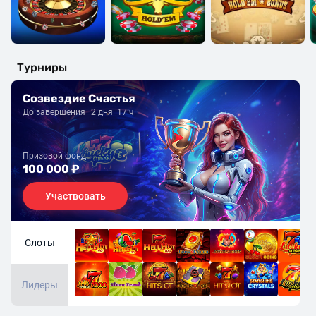
Турниры
Созвездие Счастья
До завершения
2 дня 17 ч
Призовой фонд
100 000
₽
Участвовать
Слоты
Лидеры